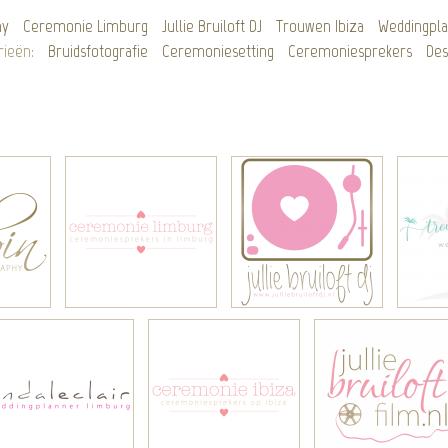
hy
Ceremonie Limburg
Jullie Bruiloft DJ
Trouwen Ibiza
Weddingpl
rieën:
Bruidsfotografie
Ceremoniesetting
Ceremoniesprekers
Des