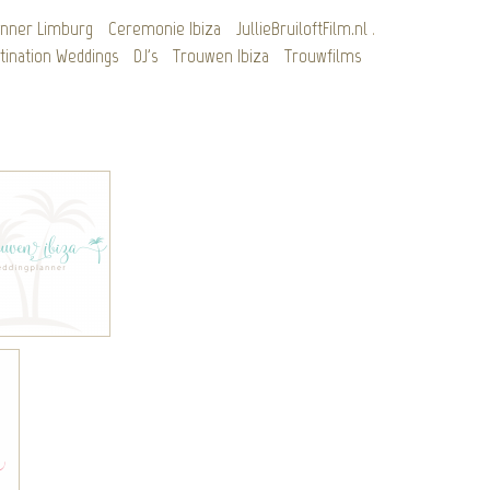
anner Limburg
Ceremonie Ibiza
JullieBruiloftFilm.nl
.
tination Weddings
DJ's
Trouwen Ibiza
Trouwfilms